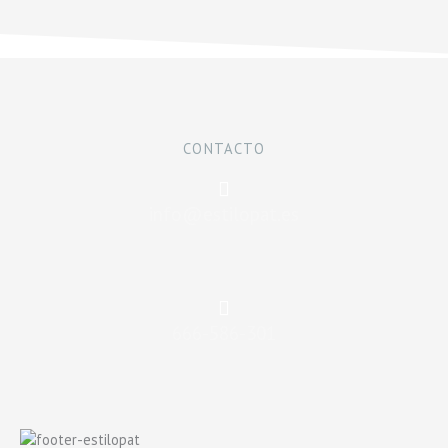
CONTACTO
info@estilopat.es
666-586-301