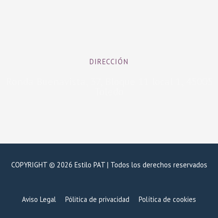
F
I
a
n
c
s
e
t
b
a
DIRECCIÓN
o
g
o
r
Ronda Buenavista, 37, Bloque 11 local 1, 45005
k
a
Toledo
-
m
f
COPYRIGHT © 2026 Estilo PAT | Todos los derechos reservados
Aviso Legal
Pólitica de privacidad
Política de cookies