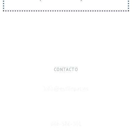
CONTACTO
info@estilopat.es
666-586-301