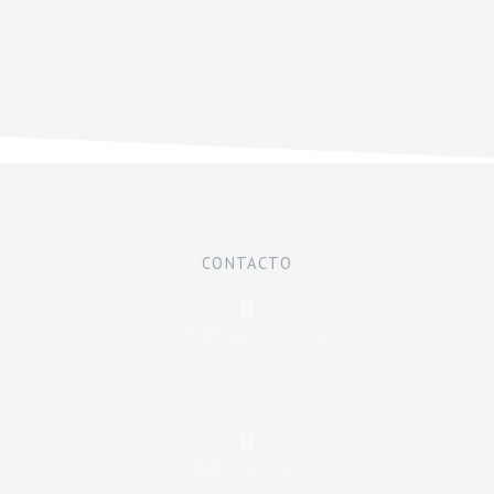
CONTACTO
info@estilopat.es
666-586-301