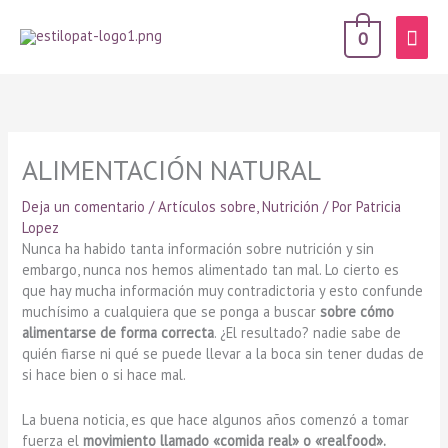
Men
0
prin
ALIMENTACIÓN NATURAL
Deja un comentario
/
Artículos sobre
,
Nutrición
/ Por
Patricia
Lopez
Nunca ha habido tanta información sobre nutrición y sin
embargo, nunca nos hemos alimentado tan mal. Lo cierto es
que hay mucha información muy contradictoria y esto confunde
muchísimo a cualquiera que se ponga a buscar
sobre cómo
alimentarse de forma correcta
. ¿El resultado? nadie sabe de
quién fiarse ni qué se puede llevar a la boca sin tener dudas de
si hace bien o si hace mal.
La buena noticia, es que hace algunos años comenzó a tomar
fuerza el
movimiento llamado «comida real» o «realfood».