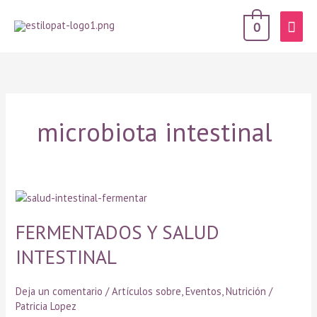
Men
0
prin
microbiota intestinal
FERMENTADOS
Y
SALUD
FERMENTADOS Y SALUD
INTESTINAL
INTESTINAL
Deja un comentario
/
Artículos sobre
,
Eventos
,
Nutrición
/
Patricia Lopez