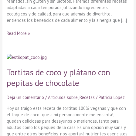
refinados, sin gluten y sin lácteos. Haremos diferentes recetas
adaptadas a cada temporada, utilizando ingredientes
ecológicos y de calidad, para que además de divertirte,
entiendas los beneficios de cada alimento y la sinergia que […]
Read More »
Tortitas
de
coco
Tortitas de coco y plátano con
y
pepitas de chocolate
plátano
con
pepitas
Deja un comentario
/
Artículos sobre
,
Recetas
/
Patricia Lopez
de
chocolate
Hoy os traigo esta receta de tortitas 100% veganas y que con
el toque de coco ¡que a mi personalmente me encanta!,
quedan deliciosas para desayunos o meriendas, tanto para
adultos como los peques de la casa. Es una opción muy sana y
que entre otros beneficios, nos aportará nutrientes esenciales