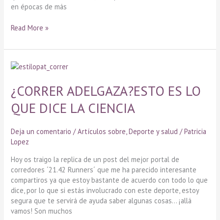
en épocas de más
Read More »
¿CORRER
ADELGAZA?
ESTO
¿CORRER ADELGAZA?ESTO ES LO
ES
QUE DICE LA CIENCIA
LO
QUE
DICE
Deja un comentario
/
Artículos sobre
,
Deporte y salud
/
Patricia
LA
Lopez
CIENCIA
Hoy os traigo la replica de un post del mejor portal de
corredores ´21.42 Runners´ que me ha parecido interesante
compartiros ya que estoy bastante de acuerdo con todo lo que
dice, por lo que si estás involucrado con este deporte, estoy
segura que te servirá de ayuda saber algunas cosas… ¡allá
vamos! Son muchos