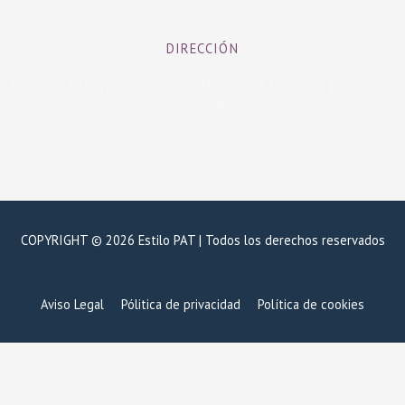
e
t
b
a
DIRECCIÓN
o
g
o
r
Ronda Buenavista, 37, Bloque 11 local 1, 45005
k
a
Toledo
-
m
f
COPYRIGHT © 2026 Estilo PAT | Todos los derechos reservados
Aviso Legal
Pólitica de privacidad
Política de cookies