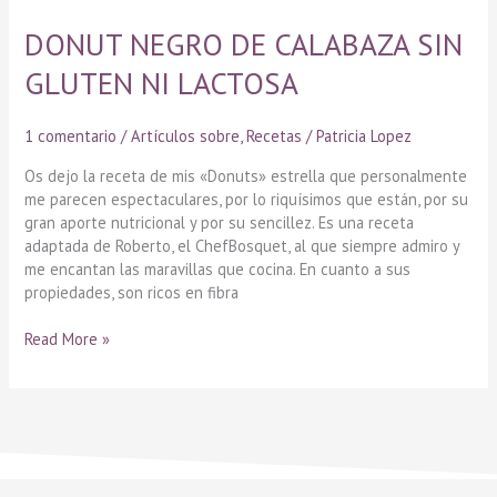
NEGRO
DONUT NEGRO DE CALABAZA SIN
DE
CALABAZA
GLUTEN NI LACTOSA
SIN
GLUTEN
NI
1 comentario
/
Artículos sobre
,
Recetas
/
Patricia Lopez
LACTOSA
Os dejo la receta de mis «Donuts» estrella que personalmente
me parecen espectaculares, por lo riquísimos que están, por su
gran aporte nutricional y por su sencillez. Es una receta
adaptada de Roberto, el ChefBosquet, al que siempre admiro y
me encantan las maravillas que cocina. En cuanto a sus
propiedades, son ricos en fibra
Read More »